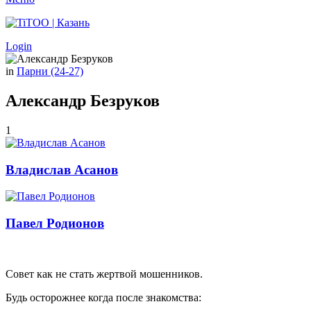
Login
in
Парни (24-27)
Александр Безруков
1
Владислав Асанов
Павел Родионов
Совет как не стать жертвой мошенников.
Будь осторожнее когда после знакомства: