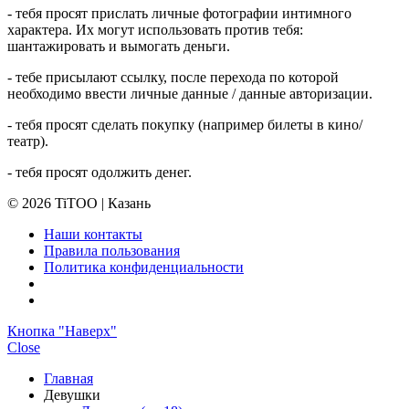
- тебя просят прислать личные фотографии интимного
характера. Их могут использовать против тебя:
шантажировать и вымогать деньги.
- тебе присылают ссылку, после перехода по которой
необходимо ввести личные данные / данные авторизации.
- тебя просят сделать покупку (например билеты в кино/
театр).
- тебя просят одолжить денег.
© 2026 TiTOO | Казань
Наши контакты
Правила пользования
Политика конфиденциальности
Кнопка "Наверх"
Close
Главная
Девушки