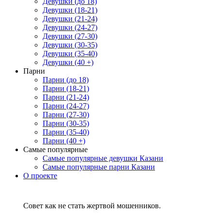
Девушки (до 18)
Девушки (18-21)
Девушки (21-24)
Девушки (24-27)
Девушки (27-30)
Девушки (30-35)
Девушки (35-40)
Девушки (40 +)
Парни
Парни (до 18)
Парни (18-21)
Парни (21-24)
Парни (24-27)
Парни (27-30)
Парни (30-35)
Парни (35-40)
Парни (40 +)
Самые популярные
Самые популярные девушки Казани
Самые популярные парни Казани
О проекте
Совет как не стать жертвой мошенников.